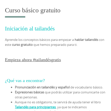
a
l
Curso básico gratuito
t
a
r
Iniciación al tailandés
a
Aprende los conceptos básicos para empezar a
hablar tailandés
con
l
este
curso gratuito
que hemos preparado para ti.
c
o
Empieza ahora #tailandésgratis
n
t
e
¿Qué vas a encontrar?
n
Pronunciación en tailandés y español
de vocabulario básico.
i
Expresiones básicas
que podrás utilizar para comunicarte con
d
otras personas.
Aunque no es obligatorio, te servirá de ayuda tener el libro
o
Tailandés para principiantes
, ya que te indicamos